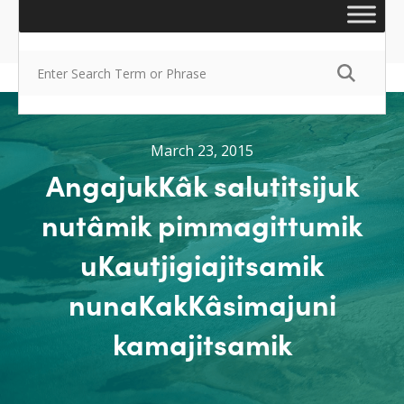
March 23, 2015
AngajukKâk salutitsijuk
nutâmik pimmagittumik
uKautjigiajitsamik
nunaKakKâsimajuni
kamajitsamik