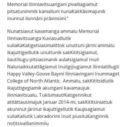
Memorial Ilinniavitsuangani pivalliagiamut
pitsatunimmik kamalluni nunaKakKâsimajunik
inunnut ilonnâni prâvinsimi.”
Nunatsiavut kavamanga ammalu Memorial
Ilinniavitsuanga Kuviasudlutik
suliaKaKatigetsiasimalittok unuttuni jârini ammalu
ikajuttigedlutik unuttunik sakKititsigiamut,
ilautillugu pitsiasimanik aulatsigiamut Inuit
Nalunaikkutattâgiamut Inuligijiugiamut ilinniatillugit
Happy Valley-Goose Baymi ilinniavingani Inummaget
College of North Atlantic. Ammalu, sakKititsidlutik
ikajuttigegiamik akungani kavamaujuk
ilinniavitsualu, TukisimautiKatigennikut
atitâttausimajuk Januar 2014-mi, sakKititsiniattuk
akuninut jârinut ikajuttigellutik Kaujisagiamut
suliaKallutik Labradorimi Inuit piusituKanginnik
notitsivallianimmilu.