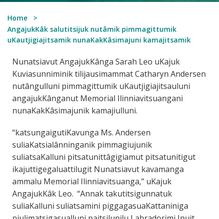
Home
AngajukKâk salutitsijuk nutâmik pimmagittumik
uKautjigiajitsamik nunaKakKâsimajuni kamajitsamik
Nunatsiavut AngajukKânga Sarah Leo uKajuk
Kuviasunniminik tilijausimammat Catharyn Andersen
nutângulluni pimmagittumik uKautjigiajitsauluni
angajukKânganut Memorial Ilinniavitsuangani
nunaKakKâsimajunik kamajiulluni.
“katsungaigutiKavunga Ms. Andersen
suliaKatsialânninganik pimmagiujunik
suliatsaKalluni pitsatunittâgigiamut pitsatunitigut
ikajuttigegaluattilugit Nunatsiavut kavamanga
ammalu Memorial Ilinniavitsuanga,” uKajuk
AngajukKâk Leo. “Annak takutitsigunnatuk
suliaKalluni suliatsamini piggagasuaKattaniniga
piulimatsigasualluni paitsilunilu Labradorimi Inuit