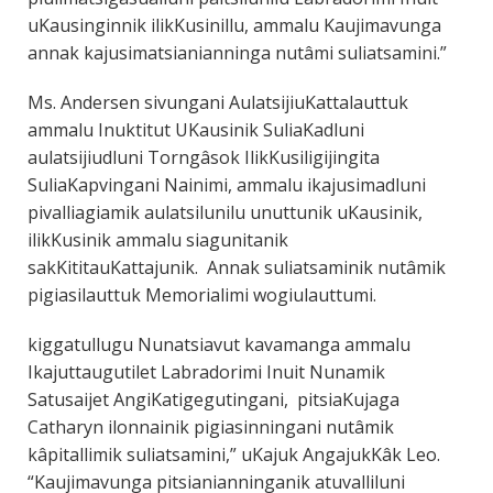
uKausinginnik ilikKusinillu, ammalu Kaujimavunga
annak kajusimatsianianninga nutâmi suliatsamini.”
Ms. Andersen sivungani AulatsijiuKattalauttuk
ammalu Inuktitut UKausinik SuliaKadluni
aulatsijiudluni Torngâsok IlikKusiligijingita
SuliaKapvingani Nainimi, ammalu ikajusimadluni
pivalliagiamik aulatsilunilu unuttunik uKausinik,
ilikKusinik ammalu siagunitanik
sakKititauKattajunik. Annak suliatsaminik nutâmik
pigiasilauttuk Memorialimi wogiulauttumi.
kiggatullugu Nunatsiavut kavamanga ammalu
Ikajuttaugutilet Labradorimi Inuit Nunamik
Satusaijet AngiKatigegutingani, pitsiaKujaga
Catharyn ilonnainik pigiasinningani nutâmik
kâpitallimik suliatsamini,” uKajuk AngajukKâk Leo.
“Kaujimavunga pitsianianninganik atuvalliluni