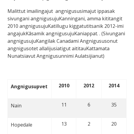
Malittut imailingajut angnigususimajut ippasak
sivungani angnigusujuKanningani, amma kititangit
2010 angnigusujuKatillugu kiggatutitsanik 2012-imi
angajukKâsamik angnigusujuKaniappat. . (Sivungani
angnigusujuKangilak Canadami Angnigususonut
angnigusotet allalijusiatigut aititauKattamata
Nunatsiavut Angnigusunnimi Aulatsijianut)
2010
2012
2014
Angnigusupvet
11
6
35
Nain
13
2
20
Hopedale