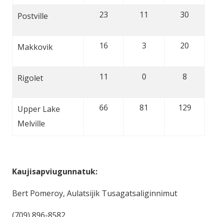
23
11
30
Postville
16
3
20
Makkovik
11
0
8
Rigolet
66
81
129
Upper Lake
Melville
Kaujisapviugunnatuk:
Bert Pomeroy, Aulatsijik Tusagatsaliginnimut
(709) 896-8582