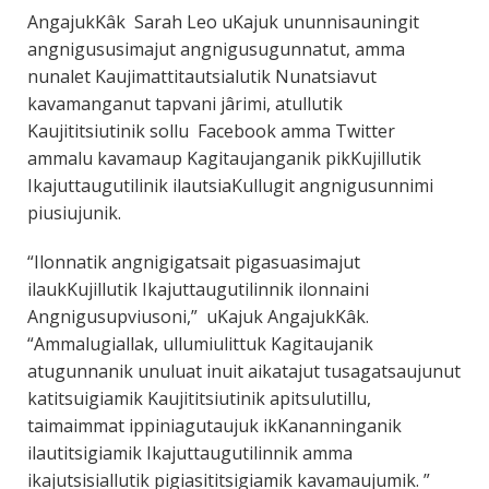
AngajukKâk Sarah Leo uKajuk ununnisauningit
angnigususimajut angnigusugunnatut, amma
nunalet Kaujimattitautsialutik Nunatsiavut
kavamanganut tapvani jârimi, atullutik
Kaujititsiutinik sollu Facebook amma Twitter
ammalu kavamaup Kagitaujanganik pikKujillutik
Ikajuttaugutilinik ilautsiaKullugit angnigusunnimi
piusiujunik.
“Ilonnatik angnigigatsait pigasuasimajut
ilaukKujillutik Ikajuttaugutilinnik ilonnaini
Angnigusupviusoni,” uKajuk AngajukKâk.
“Ammalugiallak, ullumiulittuk Kagitaujanik
atugunnanik unuluat inuit aikatajut tusagatsaujunut
katitsuigiamik Kaujititsiutinik apitsulutillu,
taimaimmat ippiniagutaujuk ikKananninganik
ilautitsigiamik Ikajuttaugutilinnik amma
ikajutsisiallutik pigiasititsigiamik kavamaujumik. ”