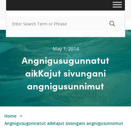
May 1, 2014
Angnigusugunnatut
aikKajut sivungani
angnigusunnimut
Home
Angnigusugunnatut aikKajut sivungani angnigusunnimut