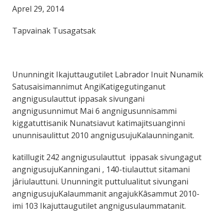
Aprel 29, 2014
Tapvainak Tusagatsak
Ununningit Ikajuttaugutilet Labrador Inuit Nunamik
Satusaisimannimut AngiKatigegutinganut
angnigusulauttut ippasak sivungani
angnigusunnimut Mai 6 angnigusunnisammi
kiggatuttisanik Nunatsiavut katimajitsuanginni
ununnisaulittut 2010 angnigusujuKalaunninganit.
katillugit 242 angnigusulauttut ippasak sivungagut
angnigusujuKanningani , 140-tiulauttut sitamani
jâriulauttuni. Ununningit puttulualitut sivungani
angnigusujuKalaummanit angajukKâsammut 2010-
imi 103 Ikajuttaugutilet angnigusulaummatanit.