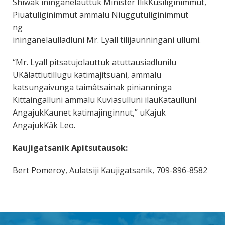
Shiwak ininganelauttuk Minister IlikKusiliginimmut,
Pi
uatuliginimmut ammalu Niuggutuliginimmut
ng
ininganelaulladluni Mr. Lyall tilijaunningani ullumi.
“Mr. Lyall pitsatujolauttuk atuttausiadlunilu
UKâlattiutillugu katimajitsuani, ammalu
katsungaivunga taimâtsainak pinianninga
Kittaingalluni ammalu Kuviasulluni ilauKataulluni
AngajukKaunet katimajinginnut,” uKajuk
AngajukKâk Leo.
Kaujigatsanik Apitsutausok:
Bert Pomeroy, Aulatsiji Kaujigatsanik, 709-896-8582