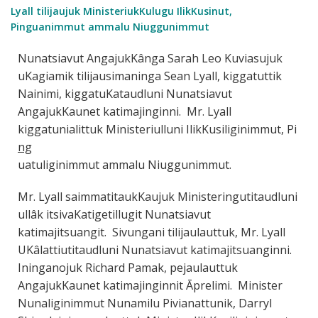
Lyall tilijaujuk MinisteriukKulugu IlikKusinut,
Pinguanimmut ammalu Niuggunimmut
Nunatsiavut AngajukKânga Sarah Leo Kuviasujuk
uKagiamik tilijausimaninga Sean Lyall, kiggatuttik
Nainimi, kiggatuKataudluni Nunatsiavut
AngajukKaunet katimajinginni. Mr. Lyall
kiggatunialittuk Ministeriulluni IlikKusiliginimmut, Pi
ng
uatuliginimmut ammalu Niuggunimmut.
Mr. Lyall saimmatitaukKaujuk Ministeringutitaudluni
ullâk itsivaKatigetillugit Nunatsiavut
katimajitsuangit. Sivungani tilijaulauttuk, Mr. Lyall
UKâlattiutitaudluni Nunatsiavut katimajitsuanginni.
Ininganojuk Richard Pamak, pejaulauttuk
AngajukKaunet katimajinginnit Āprelimi. Minister
Nunaliginimmut Nunamilu Pivianattunik, Darryl